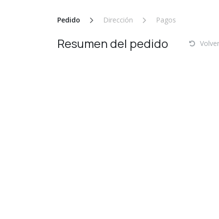
Ir al contenido
Pedido
Dirección
Pagos
Resumen del pedido
Volver